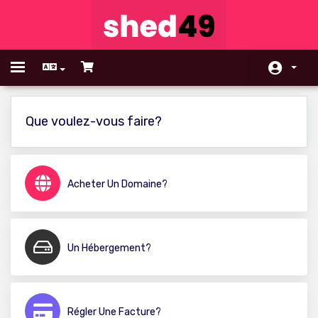
Toggle
navigation
Espace client
Que voulez-vous faire?
Magasin
Actualités
Acheter Un Domaine?
Base de connaissances
État du réseau
Un Hébergement?
Affiliés
Contactez-nous
Régler Une Facture?