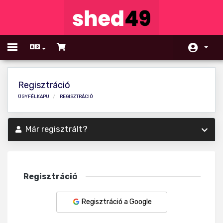
Toggle
navigation
Főoldal
Regisztráció
Rendelés
ÜGYFÉLKAPU
REGISZTRÁCIÓ
Közlemények
Már regisztrált?
Tudásbázis
Hálózat állapota
Partnerek
Regisztráció
Kapcsolat
Regisztráció a Google